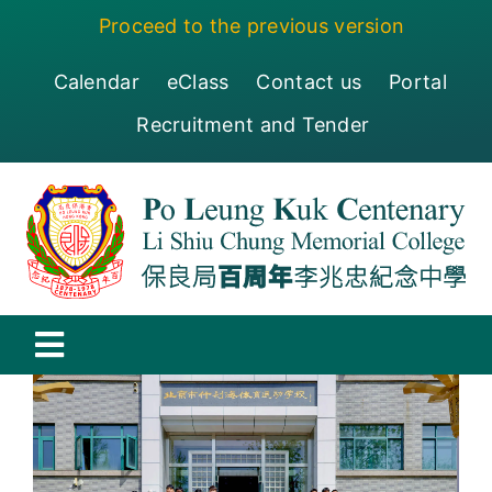
Skip
Proceed to the previous version
to
content
Calendar
eClass
Contact us
Portal
Recruitment and Tender
Toggle
Navigation
保良局百周年李兆忠紀念中學
Centenary