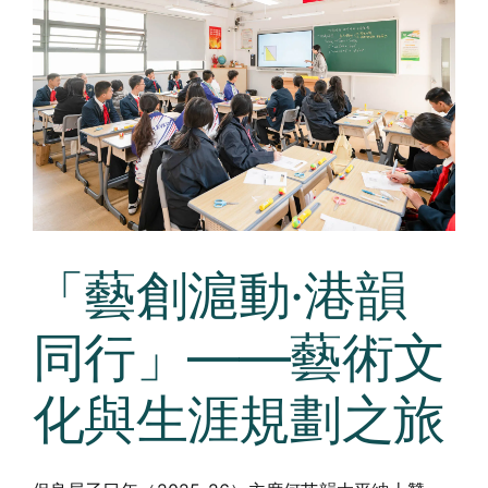
「藝創滬動·港韻
同行」——藝術文
化與生涯規劃之旅