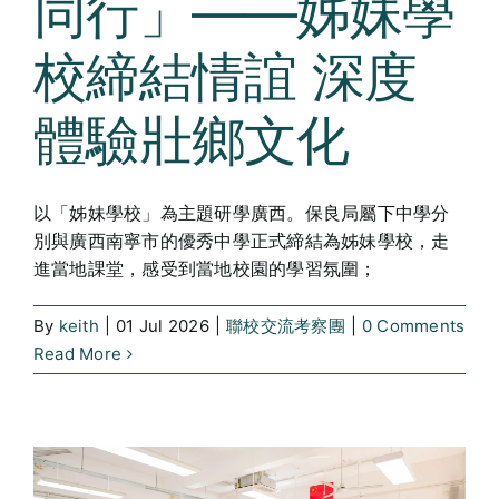
同行」——姊妹學
校締結情誼 深度
體驗壯鄉文化
以「姊妹學校」為主題研學廣西。保良局屬下中學分
別與廣西南寧市的優秀中學正式締結為姊妹學校，走
進當地課堂，感受到當地校園的學習氛圍；
By
keith
|
01 Jul 2026
|
聯校交流考察團
|
0 Comments
Read More