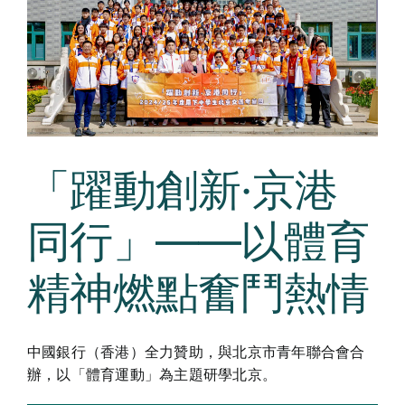
Curricula
Co-curricular Activity
Centenarian
Companion
「躍動創新·京港
Search
同行」——以體育
精神燃點奮鬥熱情
中國銀行（香港）全力贊助，與北京市青年聯合會合
辦，以「體育運動」為主題研學北京。