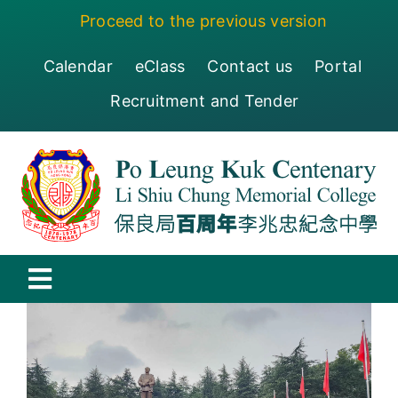
Skip
Proceed to the previous version
to
content
Calendar
eClass
Contact us
Portal
Recruitment and Tender
Toggle
Navigation
保良局百周年李兆忠紀念中學
Centenary