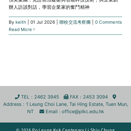
辦人訪談對話，學習企業家的奮鬥精神
By
keith
|
01 Jul 2026
|
聯校交流考察團
|
0 Comments
Read More
TEL
：2462 3945
FA
X
：2453 3094
Address
：1 Leung Choi Lane, Tai Hing Estate, Tuen Mun,
NT
Email :
office@plkc.edu.hk
© 2026 Po Leung Kuk Centenary Li Shiu Chung