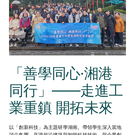
Curricula
Co-curricular Activity
Centenarian
Companion
「善學同心·湘港
Search
同行」——走進工
業重鎮 開拓未來
以「創新科技」為主題研學湖南。帶領學生深入當地
頂尖集團，見證前沿建築與智能科技技術，與企業創