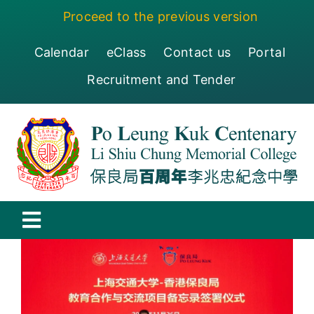
Skip
Proceed to the previous version
to
content
Calendar
eClass
Contact us
Portal
Recruitment and Tender
Toggle
Navigation
保良局百周年李兆忠紀念中學
Centenary