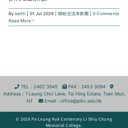
By
keith
|
01 Jul 2026
|
聯校交流考察團
|
0 Comments
Read More
TEL
：2462 3945
FA
X
：2453 3094
Address
：1 Leung Choi Lane, Tai Hing Estate, Tuen Mun,
NT
Email :
office@plkc.edu.hk
© 2026 Po Leung Kuk Centenary Li Shiu Chung
Memorial College.