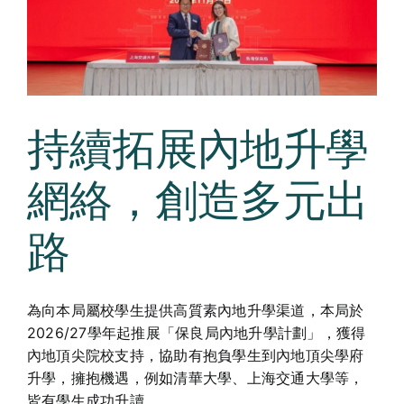
Curricula
Co-curricular Activity
Centenarian
持續拓展內地升學
Companion
網絡，創造多元出
Search
路
為向本局屬校學生提供高質素內地升學渠道，本局於
2026/27學年起推展「保良局內地升學計劃」，獲得
內地頂尖院校支持，協助有抱負學生到內地頂尖學府
升學，擁抱機遇，例如清華大學、上海交通大學等，
皆有學生成功升讀。