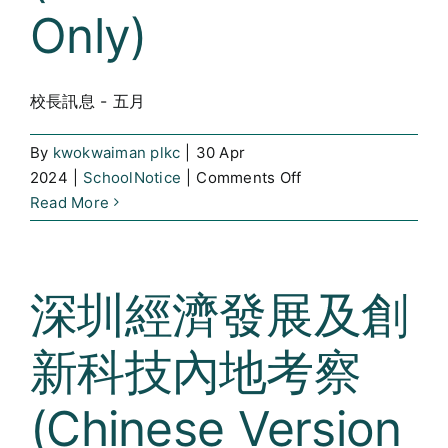
Only)
Curricula
Co-curricular Activity
校長訊息 - 五月
Centenarian
By
kwokwaiman plkc
|
30 Apr
on
2024
|
SchoolNotice
|
Comments Off
Companion
校
Read More
長
Search
訊
息
深圳經濟發展及創
–
五
新科技內地考察
月
(Chinese
Version
(Chinese Version
Only)