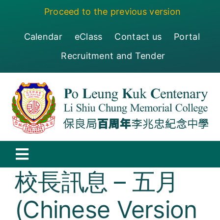
Skip
Proceed to the previous version
to
content
Calendar
eClass
Contact us
Portal
Recruitment and Tender
Toggle
校長訊息 – 五月
Navigation
保良局百周年李兆忠紀念中學
(Chinese Version
Centenary