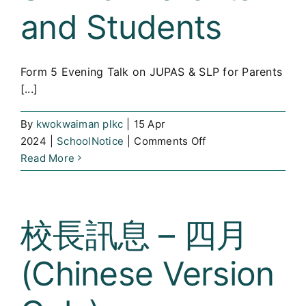
技
and Students
內
地
考
Form 5 Evening Talk on JUPAS & SLP for Parents
察
[...]
(Chinese
Version
Only)
By
kwokwaiman plkc
|
15 Apr
on
2024
|
SchoolNotice
|
Comments Off
Form
Read More
5
Evening
Talk
校長訊息 – 四月
on
JUPAS
(Chinese Version
&
SLP
for