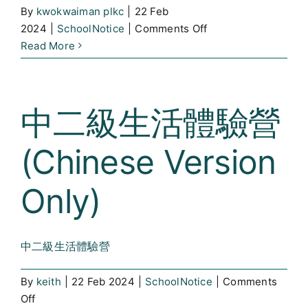
By
kwokwaiman plkc
|
22 Feb
on
2024
|
SchoolNotice
|
Comments Off
學
Read More
生
領
袖
中二級生活體驗營
訓
練
(Chinese Version
營
(Chinese
Version
Only)
Only)
中二級生活體驗營
By
keith
|
22 Feb 2024
|
SchoolNotice
|
Comments
on
Off