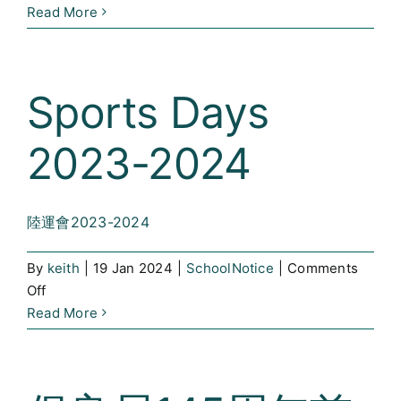
2023-
Read More
2024
年
度
Sports Days
全
方
2023-2024
位
學
習
活
陸運會2023-2024
動
(Chinese
By
keith
|
19 Jan 2024
|
SchoolNotice
|
Comments
Version
on
Off
Only)
Sports
Read More
Days
2023-
2024