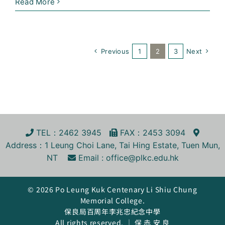
保
Read More
良
局
145
周
Previous
1
2
3
Next
年
慈
善
步
行
(行
TEL
：2462 3945
FA
X
：2453 3094
程
Address
：1 Leung Choi Lane, Tai Hing Estate, Tuen Mun,
安
NT
Email :
office@plkc.edu.hk
排)
(Chinese
© 2026 Po Leung Kuk Centenary Li Shiu Chung
Version
Memorial College.
Only)
保良局百周年李兆忠紀念中學
All rights reserved. ｜ 保 赤 安 良