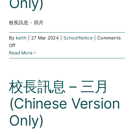
Only)
Parents
and
Students
校長訊息 - 四月
By
keith
|
27 Mar 2024
|
SchoolNotice
|
Comments
on
Off
校
Read More
長
訊
息
校長訊息 – 三月
–
四
(Chinese Version
月
(Chinese
Version
Only)
Only)