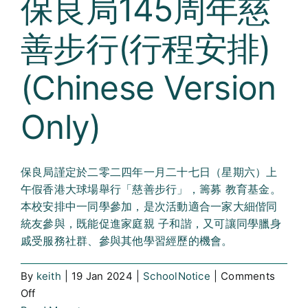
保良局145周年慈
善步行(行程安排)
(Chinese Version
Only)
保良局謹定於二零二四年一月二十七日（星期六）上
午假香港大球場舉行「慈善步行」，籌募 教育基金。
本校安排中一同學參加，是次活動適合一家大細偕同
統友參與，既能促進家庭親 子和諧，又可讓同學臘身
戚受服務社群、參與其他學習經歷的機會。
By
keith
|
19 Jan 2024
|
SchoolNotice
|
Comments
on
Off