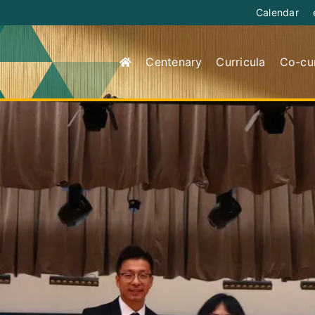
Calendar
Centenary
Curricula
Co-cur