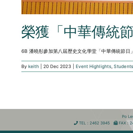
榮獲「中華傳統節
6B 潘曉彤參加第八屆歷史文化學堂「中華傳統節日
By
keith
|
20 Dec 2023
|
Event Highlights
,
Student
Po L
TEL
：2462 3945
FA
X
：2