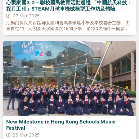
心繫家國3.0 – 聯校國民教育活動巡禮 「中國航天科技：
探月工程」STEAM月球車機械模型工作坊及體驗
07 Mar 2025
活動由保良局西區婦女福利會馮李佩瑤小學及本校聯合主辦，由
來自屯門、元朗及天水圍區的15間小學、逾120名師生一同參
與，實踐製作太陽能車及模擬探月工程活動，齊來深入了解國家
在航天科技上的成就。
New Milestone in Hong Kong Schools Music
Festival
26 Mar 2025