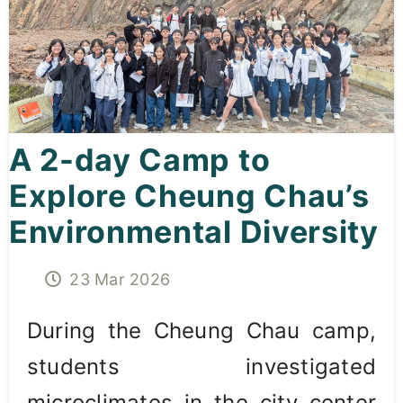
Curricula
Co-curricular Activity
Centenarian
A 2-day Camp to
Companion
Explore Cheung Chau’s
Search
Environmental Diversity
23 Mar 2026
During the Cheung Chau camp,
students investigated
microclimates in the city center