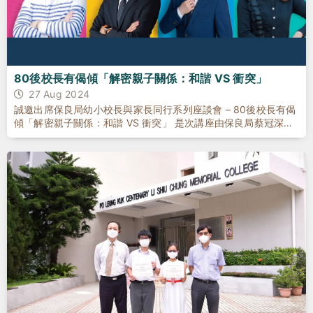
80後校長有偈傾「解密親子關係：和諧 VS 衝突」
27 Aug 2024
誠邀出席保良局幼小校長與家長同行系列座談會 – 80後校長有偈
傾「解密親子關係：和諧 VS 衝突」 是次講座由保良局蔡冠深幼
稚園與保良局西區婦女福利會馮李佩瑤小學合辨，保良局百周年
李兆忠紀念中學協辦，我們邀請到北山堂總監(教育)李文浩先生
與家長們探討： 1. 如何建立親子間的連結及互動，幫助家長建立
和諧的親子關係； 2. 親子衝突背後的原因，並提供實用的策略和
方法，促進家庭和諧及互動。 [...]