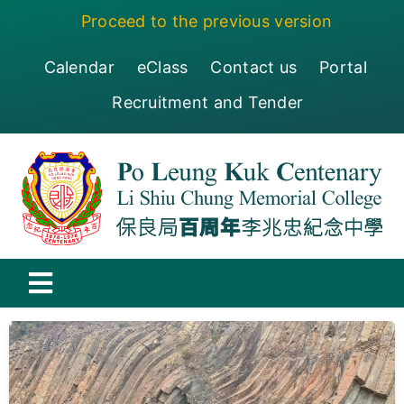
Skip
Proceed to the previous version
to
content
Calendar
eClass
Contact us
Portal
Recruitment and Tender
Toggle
Navigation
保良局百周年李兆忠紀念中學
Centenary