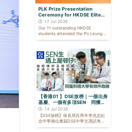
PLK Prize Presentation
Ceremony for HKDSE Elite
Students
17 Jul 2026
Our 11 outstanding HKDSE
students attended the Po Leung
Kuk Prize Presentation Ceremony
on 17 July 2026 with our Principal
to celebrate their exceptional
academic achievements.
【香港01 】DSE放榜｜一個出身
基層、一個有多項SEN 同獲劍
橋大學有條件取錄
14 Jul 2026
【DSE放榜】保良局百周年李兆忠紀
」
念中學兩位應屆DSE中學文憑試考生
黎日朗與方濼民，背景與成長困境不