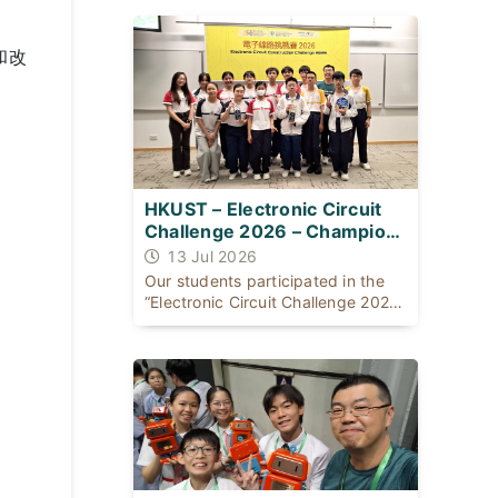
同：一位出身基層公屋；一位自幼體
弱多病，患有ADHD及輕度自閉症，
是SEN（特殊學習需要）學生。
和改
HKUST – Electronic Circuit
Challenge 2026 – Champion
for THREE consecutive years
13 Jul 2026
Our students participated in the
“Electronic Circuit Challenge 2026”
organised [...]