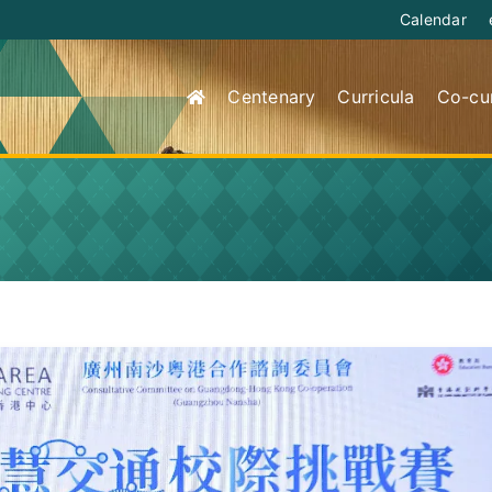
Calendar
Centenary
Curricula
Co-cur